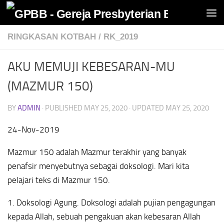
Skip to content
RINGKASAN KOTBAH
/
RK_2019
AKU MEMUJI KEBESARAN-MU
(MAZMUR 150)
BY
ADMIN
· PUBLISHED
MAY 25, 2020
· UPDATED
MAY 25, 2020
24-Nov-2019
Mazmur 150 adalah Mazmur terakhir yang banyak
penafsir menyebutnya sebagai doksologi. Mari kita
pelajari teks di Mazmur 150.
1. Doksologi Agung. Doksologi adalah pujian pengagungan
kepada Allah, sebuah pengakuan akan kebesaran Allah