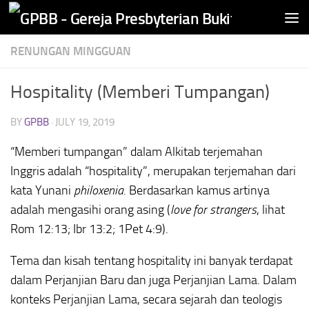
Skip to content
RENUNGAN MINGGUAN
Hospitality (Memberi Tumpangan)
BY
GPBB
·
JULY 19, 2019
“Memberi tumpangan” dalam Alkitab terjemahan
Inggris adalah “hospitality”, merupakan terjemahan dari
kata Yunani
philoxenia
. Berdasarkan kamus artinya
adalah mengasihi orang asing (
love for strangers
, lihat
Rom 12:13; Ibr 13:2; 1Pet 4:9).
Tema dan kisah tentang hospitality ini banyak terdapat
dalam Perjanjian Baru dan juga Perjanjian Lama. Dalam
konteks Perjanjian Lama, secara sejarah dan teologis