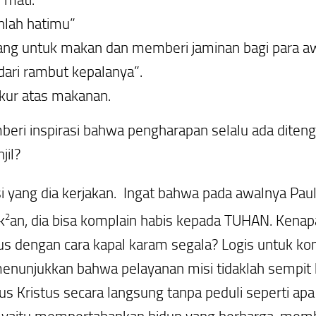
nlah hatimu”
ng untuk makan dan memberi jaminan bagi para awa
dari rambut kepalanya”.
kur atas makanan.
beri inspirasi bahwa pengharapan selalu ada diten
jil?
i yang dia kerjakan. Ingat bahwa pada awalnya Pau
2
k
an, dia bisa komplain habis kepada TUHAN. Kenap
s dengan cara kapal karam segala? Logis untuk komp
 menunjukkan bahwa pelayanan misi tidaklah sempit 
ristus secara langsung tanpa peduli seperti apa ko