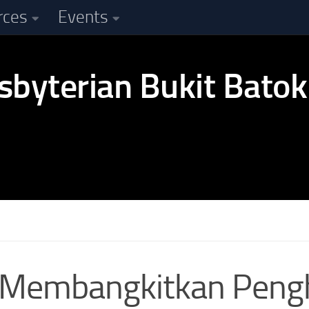
rces
Events
al: Membangkitkan Pen