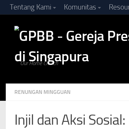
Tentang Kami
Komunitas
Resou
Skip to content
Our Home Church
RENUNGAN MINGGUAN
Injil dan Aksi Sosi