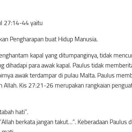
ul 27:14-44 yaitu
itkan Pengharapan buat Hidup Manusia
.
enghantam kapal yang ditumpanginya, tidak mencuri
 dihadapi para awak kapal. Paulus tidak memberitak
hirnya awak terdampar di pulau Malta. Paulus mem
n Allah. Kis 27:21-26 merupakan rangkaian pengua
abah hati”.
llah berkata jangan takut…”. Keberadaan Paulus di 
 mati.