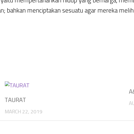
g ini, yaitu mempertahankan hidup yang berharga, 
an; bahkan menciptakan sesuatu agar mereka mel
A
TAURAT
A
MARCH 22, 2019