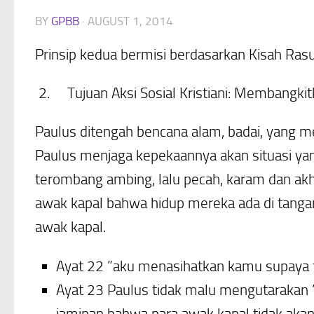
BY
GPBB
·
AUGUST 1, 2014
Prinsip kedua bermisi berdasarkan Kisah Ras
2.
Tujuan Aksi Sosial Kristiani: Membangk
Paulus ditengah bencana alam, badai, yang m
Paulus menjaga kepekaannya akan situasi yang
terombang ambing, lalu pecah, karam dan ak
awak kapal bahwa hidup mereka ada di tanga
awak kapal.
Ayat 22 ”aku menasihatkan kamu supaya t
Ayat 23 Paulus tidak malu mengutarakan ”A
jaminan bahwa para awak kapal tidak akan