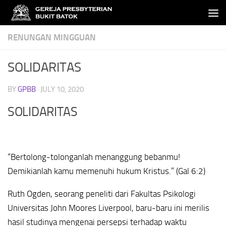
Skip to content
RENUNGAN MINGGUAN
SOLIDARITAS
BY
GPBB
·
JULY 10, 2020
SOLIDARITAS
“Bertolong-tolonganlah menanggung bebanmu!
Demikianlah kamu memenuhi hukum Kristus.” (Gal 6:2)
Ruth Ogden, seorang peneliti dari Fakultas Psikologi
Universitas John Moores Liverpool, baru-baru ini merilis
hasil studinya mengenai persepsi terhadap waktu