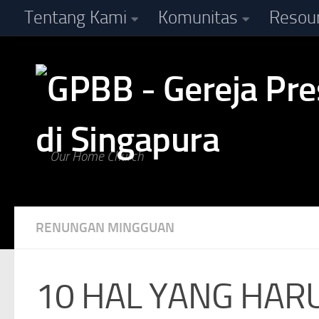
Tentang Kami
Komunitas
Resou
Skip to content
Our Home Church
RENUNGAN MINGGUAN
10 HAL YANG HAR