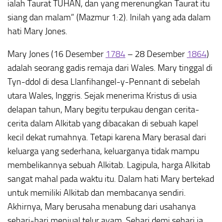
ialah Taurat TUHAN, dan yang merenungkan Taurat itu
siang dan malam” (Mazmur 1:2). Inilah yang ada dalam
hati Mary Jones.
Mary Jones (16 Desember
1784
– 28 Desember
1864
)
adalah seorang gadis remaja dari Wales. Mary tinggal di
Tyn-ddol di desa Llanfihangel-y-Pennant di sebelah
utara Wales, Inggris. Sejak menerima Kristus di usia
delapan tahun, Mary begitu terpukau dengan cerita-
cerita dalam Alkitab yang dibacakan di sebuah kapel
kecil dekat rumahnya. Tetapi karena Mary berasal dari
keluarga yang sederhana, keluarganya tidak mampu
membelikannya sebuah Alkitab. Lagipula, harga Alkitab
sangat mahal pada waktu itu. Dalam hati Mary bertekad
untuk memiliki Alkitab dan membacanya sendiri.
Akhirnya, Mary berusaha menabung dari usahanya
sehari-hari menjual telur ayam. Sehari demi sehari ia