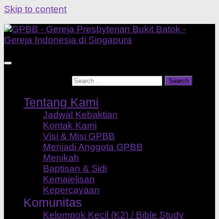
Skip to content
Search for:
Tentang Kami
Jadwal Kebaktian
Kontak Kami
Visi & Misi GPBB
Menjadi Anggota GPBB
Menikah
Baptisan & Sidi
Kemajelisan
Kepercayaan
Komunitas
Kelompok Kecil (K2) / Bible Study