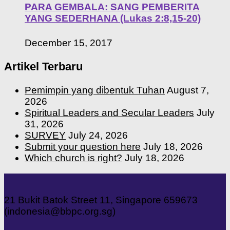
PARA GEMBALA: SANG PEMBERITA
YANG SEDERHANA (Lukas 2:8,15-20)
December 15, 2017
Artikel Terbaru
Pemimpin yang dibentuk Tuhan
August 7,
2026
Spiritual Leaders and Secular Leaders
July
31, 2026
SURVEY
July 24, 2026
Submit your question here
July 18, 2026
Which church is right?
July 18, 2026
21 Bukit Batok Street 11, Singapore 659673
(indonesia@bbpc.org.sg)