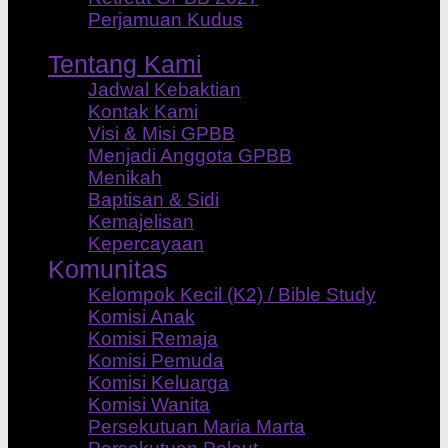
Perjamuan Kudus
Tentang Kami
Jadwal Kebaktian
Kontak Kami
Visi & Misi GPBB
Menjadi Anggota GPBB
Menikah
Baptisan & Sidi
Kemajelisan
Kepercayaan
Komunitas
Kelompok Kecil (K2) / Bible Study
Komisi Anak
Komisi Remaja
Komisi Pemuda
Komisi Keluarga
Komisi Wanita
Persekutuan Maria Marta