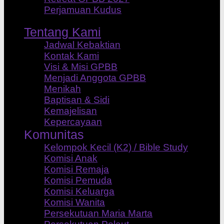
Perjamuan Kudus
Tentang Kami
Jadwal Kebaktian
Kontak Kami
Visi & Misi GPBB
Menjadi Anggota GPBB
Menikah
Baptisan & Sidi
Kemajelisan
Kepercayaan
Komunitas
Kelompok Kecil (K2) / Bible Study
Komisi Anak
Komisi Remaja
Komisi Pemuda
Komisi Keluarga
Komisi Wanita
Persekutuan Maria Marta