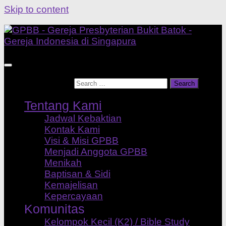
Skip to content
Search for:
Tentang Kami
Jadwal Kebaktian
Kontak Kami
Visi & Misi GPBB
Menjadi Anggota GPBB
Menikah
Baptisan & Sidi
Kemajelisan
Kepercayaan
Komunitas
Kelompok Kecil (K2) / Bible Study