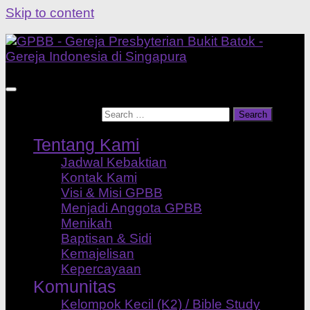
Skip to content
Search for:
Tentang Kami
Jadwal Kebaktian
Kontak Kami
Visi & Misi GPBB
Menjadi Anggota GPBB
Menikah
Baptisan & Sidi
Kemajelisan
Kepercayaan
Komunitas
Kelompok Kecil (K2) / Bible Study