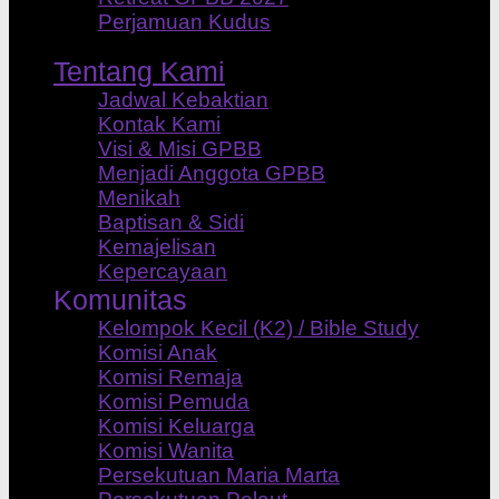
Perjamuan Kudus
Tentang Kami
Jadwal Kebaktian
Kontak Kami
Visi & Misi GPBB
Menjadi Anggota GPBB
Menikah
Baptisan & Sidi
Kemajelisan
Kepercayaan
Komunitas
Kelompok Kecil (K2) / Bible Study
Komisi Anak
Komisi Remaja
Komisi Pemuda
Komisi Keluarga
Komisi Wanita
Persekutuan Maria Marta