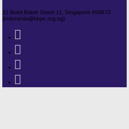
21 Bukit Batok Street 11, Singapore 659673
(indonesia@bbpc.org.sg)