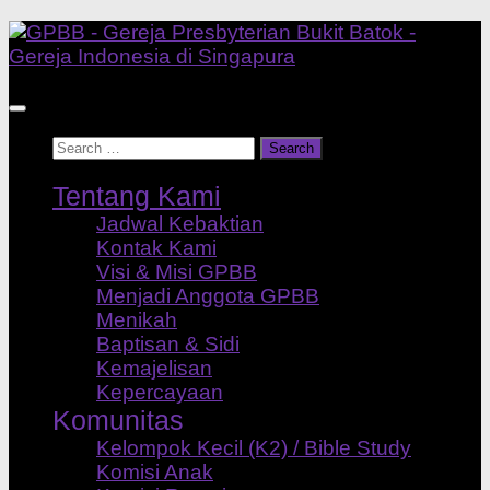
Skip
to
content
Search
for:
Tentang Kami
Jadwal Kebaktian
Kontak Kami
Visi & Misi GPBB
Menjadi Anggota GPBB
Menikah
Baptisan & Sidi
Kemajelisan
Kepercayaan
Komunitas
Kelompok Kecil (K2) / Bible Study
Komisi Anak