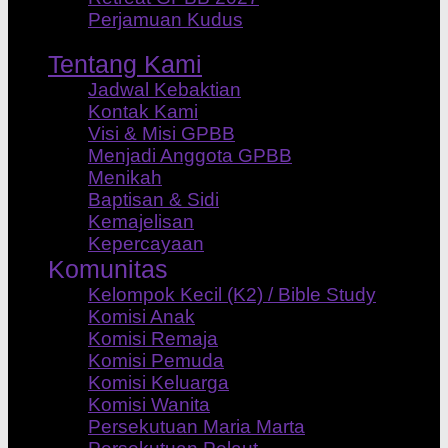
Perjamuan Kudus
Tentang Kami
Jadwal Kebaktian
Kontak Kami
Visi & Misi GPBB
Menjadi Anggota GPBB
Menikah
Baptisan & Sidi
Kemajelisan
Kepercayaan
Komunitas
Kelompok Kecil (K2) / Bible Study
Komisi Anak
Komisi Remaja
Komisi Pemuda
Komisi Keluarga
Komisi Wanita
Persekutuan Maria Marta