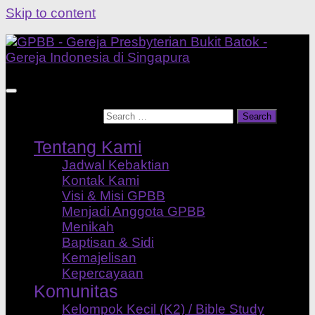
Skip to content
Search for:
Tentang Kami
Jadwal Kebaktian
Kontak Kami
Visi & Misi GPBB
Menjadi Anggota GPBB
Menikah
Baptisan & Sidi
Kemajelisan
Kepercayaan
Komunitas
Kelompok Kecil (K2) / Bible Study