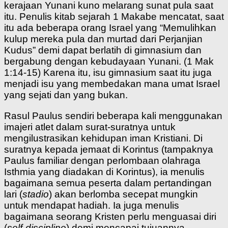
kerajaan Yunani kuno melarang sunat pula saat
itu. Penulis kitab sejarah 1 Makabe mencatat, saat
itu ada beberapa orang Israel yang “Memulihkan
kulup mereka pula dan murtad dari Perjanjian
Kudus” demi dapat berlatih di gimnasium dan
bergabung dengan kebudayaan Yunani. (1 Mak
1:14-15) Karena itu, isu gimnasium saat itu juga
menjadi isu yang membedakan mana umat Israel
yang sejati dan yang bukan.
Rasul Paulus sendiri beberapa kali menggunakan
imajeri atlet dalam surat-suratnya untuk
mengilustrasikan kehidupan iman Kristiani. Di
suratnya kepada jemaat di Korintus (tampaknya
Paulus familiar dengan perlombaan olahraga
Isthmia yang diadakan di Korintus), ia menulis
bagaimana semua peserta dalam pertandingan
lari (
stadio
) akan berlomba secepat mungkin
untuk mendapat hadiah. Ia juga menulis
bagaimana seorang Kristen perlu menguasai diri
(
self-discipline
) demi mencapai tujuannya