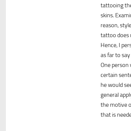
tattooing th
skins. Exami
reason, styl
tattoo does 
Hence, I per
as far to say
One person w
certain sent
he would se
general apply
the motive o
that is need