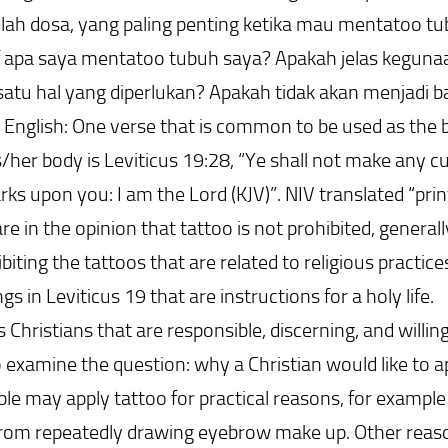
lah dosa, yang paling penting ketika mau mentatoo t
f apa saya mentatoo tubuh saya? Apakah jelas kegunaa
tu hal yang diperlukan? Apakah tidak akan menjadi ba
 English: One verse that is common to be used as the ba
/her body is Leviticus 19:28, “Ye shall not make any cu
rks upon you: I am the Lord (KJV)”. NIV translated “pri
 in the opinion that tattoo is not prohibited, generally
biting the tattoos that are related to religious practice
s in Leviticus 19 that are instructions for a holy life.
 Christians that are responsible, discerning, and willing
 examine the question: why a Christian would like to a
ple may apply tattoo for practical reasons, for exampl
from repeatedly drawing eyebrow make up. Other reason