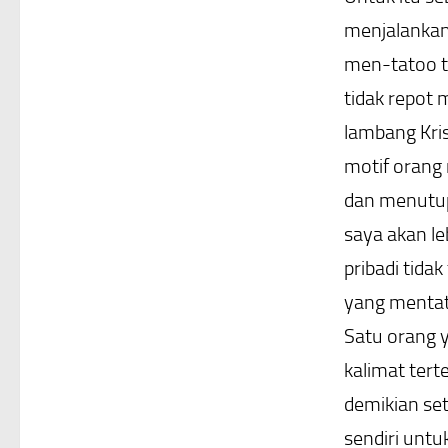
menjalankan
men-tatoo t
tidak repot 
lambang Kris
motif orang
dan menutup 
saya akan le
pribadi tida
yang mentat
Satu orang 
kalimat ter
demikian set
sendiri unt