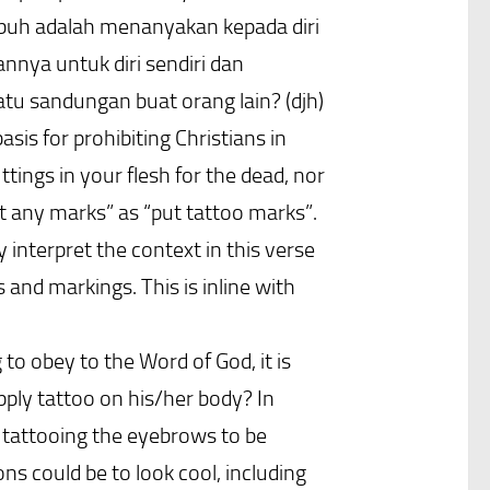
ubuh adalah menanyakan kepada diri
nnya untuk diri sendiri dan
tu sandungan buat orang lain? (djh)
sis for prohibiting Christians in
ttings in your flesh for the dead, nor
nt any marks” as “put tattoo marks”.
 interpret the context in this verse
s and markings. This is inline with
 to obey to the Word of God, it is
pply tattoo on his/her body? In
e tattooing the eyebrows to be
s could be to look cool, including