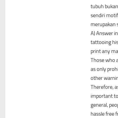
tubuh bukan
sendiri moti
merupakan sa
A) Answer in
tattooing his
print any ma
Those who are
as only prohi
other warning
Therefore, as
important to
general, peo
hassle free 