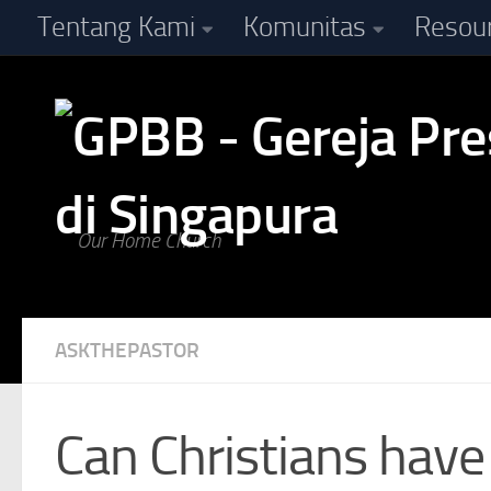
Tentang Kami
Komunitas
Resou
Skip to content
Our Home Church
ASKTHEPASTOR
Can Christians have 