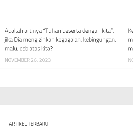
Apakah artinya “Tuhan beserta dengan kita”,
K
jika Dia mengizinkan kegagalan, kebingungan,
m
malu, dsb atas kita?
m
NOVEMBER 26, 2023
N
ARTIKEL TERBARU