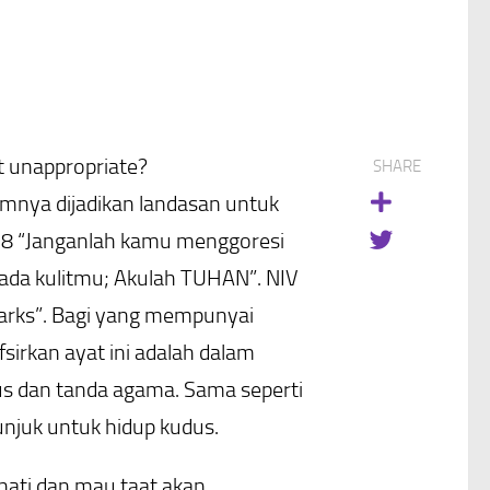
ot unappropriate?
SHARE
mnya dijadikan landasan untuk
28 “Janganlah kamu menggoresi
ada kulitmu; Akulah TUHAN”. NIV
arks”. Bagi yang mempunyai
irkan ayat ini adalah dalam
ious dan tanda agama. Sama seperti
unjuk untuk hidup kudus.
hati dan mau taat akan