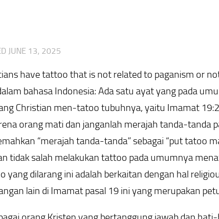
ED
JUNE 13, 2025
tians have tattoo that is not related to paganism or n
dalam bahasa Indonesia: Ada satu ayat yang pada umu
ang Christian men-tatoo tubuhnya, yaitu Imamat 19:
ena orang mati dan janganlah merajah tanda-tanda p
emahkan “merajah tanda-tanda” sebagai “put tatoo m
n tidak salah melakukan tattoo pada umumnya menafs
o yang dilarang ini adalah berkaitan dengan hal relig
angan lain di Imamat pasal 19 ini yang merupakan pet
bagai orang Kristen yang bertanggung jawab dan hati-