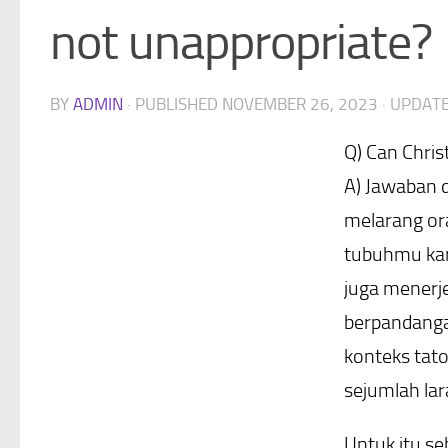
not unappropriate?
BY
ADMIN
· PUBLISHED
NOVEMBER 26, 2023
· UPDAT
Q) Can Chris
A) Jawaban 
melarang or
tubuhmu kar
juga menerj
berpandanga
konteks tato
sejumlah lar
Untuk itu se