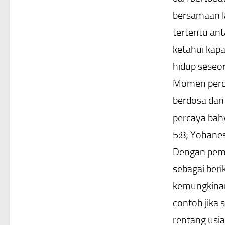
bersamaan l
tertentu ant
ketahui kapan
hidup seseo
Momen percay
berdosa dan
percaya bahw
5:8; Yohanes
Dengan pema
sebagai beri
kemungkinann
contoh jika 
rentang usia