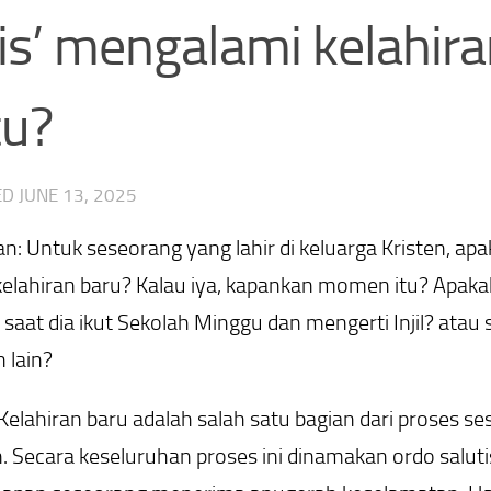
’ mengalami kelahiran
tu?
ED
JUNE 13, 2025
n: Untuk seseorang yang lahir di keluarga Kristen, ap
lahiran baru? Kalau iya, kapankan momen itu? Apakah 
saat dia ikut Sekolah Minggu dan mengerti Injil? atau s
lain?
Kelahiran baru adalah salah satu bagian dari proses
 Secara keseluruhan proses ini dinamakan ordo salutis 