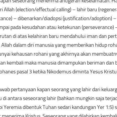
apan seseorang menerima anugerah keselamatan. Hal i
i Allah (election/effectual calling) – lahir baru (regen
tance) – dibenarkan/diadopsi (justification/adoption) –
pai pada kesudahan atau ketekunan (perseverance) – p
 urutan di atas kelahiran baru mendahului iman dan pert
a Allah dalam diri manusia yang memberikan hidup roha
yai kehausan rohani yang akhirnya akan membuatnya 
rkan kembali maka manusia dimampukan beriman dan ber
 Yohanes pasal 3 ketika Nikodemus diminta Yesus Kristu
ab pertanyaan kapan seorang yang lahir dari keluarg
 di antara seseorang lahir (bahkan mungkin saja terjad
bi Yeremia dibentuk Tuhan sedari kandungan Yer 1:5)
 menerima Kristus. Seseorang yang dilahirkan kembali