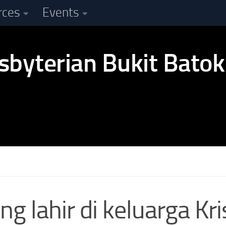
rces
Events
g lahir di keluarga Kr