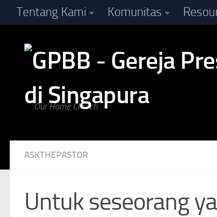
Tentang Kami
Komunitas
Resou
Skip to content
Our Home Church
ASKTHEPASTOR
Untuk seseorang yan