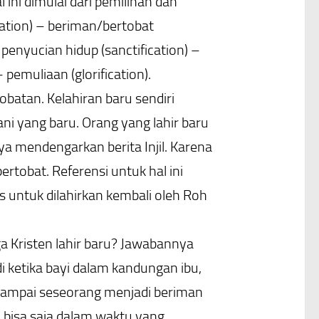
ni dimulai dari pemilihan dan
eration) – beriman/bertobat
 penyucian hidup (sanctification) –
emuliaan (glorification).
obatan. Kelahiran baru sendiri
ni yang baru. Orang yang lahir baru
mendengarkan berita Injil. Karena
tobat. Referensi untuk hal ini
s untuk dilahirkan kembali oleh Roh
a Kristen lahir baru? Jawabannya
i ketika bayi dalam kandungan ibu,
 sampai seseorang menjadi beriman
 bisa saja dalam waktu yang