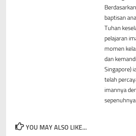
Berdasarkan 
baptisan an
Tuhan kesela
pelajaran im
momen kelah
dan kemandir
Singapore) i
telah percay
imannya den
sepenuhnya. 
YOU MAY ALSO LIKE...