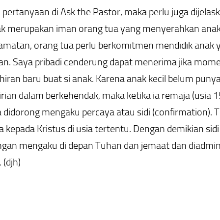
pertanyaan di Ask the Pastor, maka perlu juga dijelask
ak merupakan iman orang tua yang menyerahkan anakn
matan, orang tua perlu berkomitmen mendidik anak yan
an. Saya pribadi cenderung dapat menerima jika momen
iran baru buat si anak. Karena anak kecil belum pun
ian dalam berkehendak, maka ketika ia remaja (usia 1
a didorong mengaku percaya atau sidi (confirmation). Te
a kepada Kristus di usia tertentu. Dengan demikian s
gan mengaku di depan Tuhan dan jemaat dan diadminis
(djh)