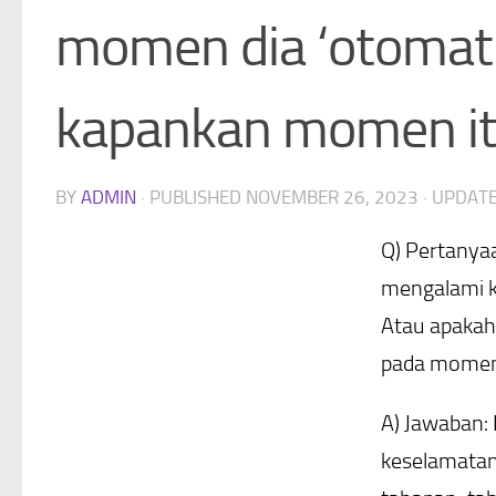
momen dia ‘otomatis
kapankan momen i
BY
ADMIN
· PUBLISHED
NOVEMBER 26, 2023
· UPDAT
Q) Pertanyaa
mengalami ke
Atau apakah 
pada momen 
A) Jawaban: 
keselamatan.