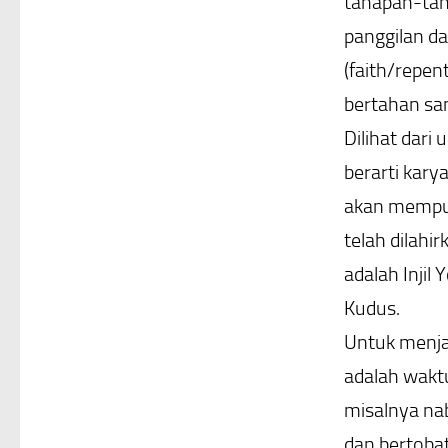
tahapan-tah
panggilan dar
(faith/repen
bertahan sam
Dilihat dari
berarti kary
akan mempun
telah dilahi
adalah Injil
Kudus.
Untuk menjaw
adalah waktu
misalnya na
dan bertobat