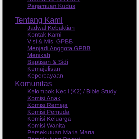
Perjamuan Kudus
Tentang Kami
Jadwal Kebaktian
Kontak Kami
Visi & Misi GPBB
Menjadi Anggota GPBB
Menikah
Baptisan & Sidi
Kemajelisan
Kepercayaan
Komunitas
Kelompok Kecil (K2) / Bible Study
Komisi Anak
Komisi Remaja
Komisi Pemuda
Komisi Keluarga
Komisi Wanita
Persekutuan Maria Marta