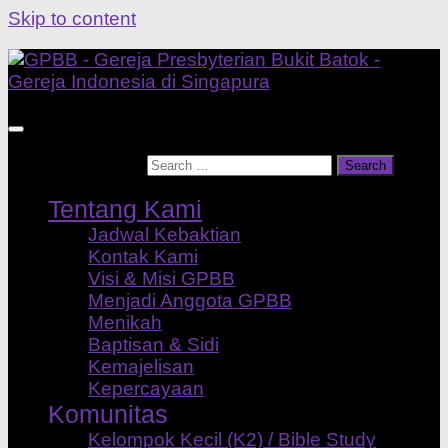
Skip to content
Search for:
Tentang Kami
Jadwal Kebaktian
Kontak Kami
Visi & Misi GPBB
Menjadi Anggota GPBB
Menikah
Baptisan & Sidi
Kemajelisan
Kepercayaan
Komunitas
Kelompok Kecil (K2) / Bible Study