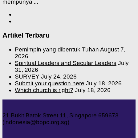
mempunyai...
Artikel Terbaru
Pemimpin yang dibentuk Tuhan
August 7,
2026
Spiritual Leaders and Secular Leaders
July
31, 2026
SURVEY
July 24, 2026
Submit your question here
July 18, 2026
Which church is right?
July 18, 2026
21 Bukit Batok Street 11, Singapore 659673
(indonesia@bbpc.org.sg)