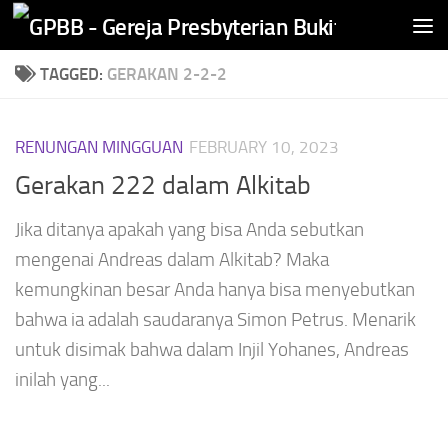
Skip to content
TAGGED:
GERAKAN 2-2-2
RENUNGAN MINGGUAN
FEBRUARY 10, 2023
Gerakan 222 dalam Alkitab
Jika ditanya apakah yang bisa Anda sebutkan
mengenai Andreas dalam Alkitab? Maka
kemungkinan besar Anda hanya bisa menyebutkan
bahwa ia adalah saudaranya Simon Petrus. Menarik
untuk disimak bahwa dalam Injil Yohanes, Andreas
inilah yang...