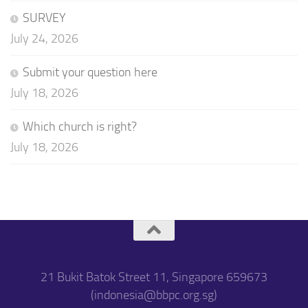
SURVEY
July 24, 2026
Submit your question here
July 18, 2026
Which church is right?
July 18, 2026
21 Bukit Batok Street 11, Singapore 659673
(indonesia@bbpc.org.sg)