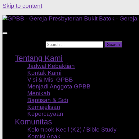
Skip to content
Search for:
Tentang Kami
Jadwal Kebaktian
Kontak Kami
Visi & Misi GPBB
Menjadi Anggota GPBB
Menikah
Baptisan & Sidi
Kemajelisan
Kepercayaan
Komunitas
Kelompok Kecil (K2) / Bible Study
Komisi Anak