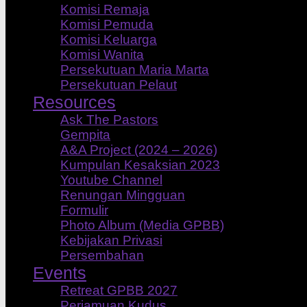
Komisi Remaja
Komisi Pemuda
Komisi Keluarga
Komisi Wanita
Persekutuan Maria Marta
Persekutuan Pelaut
Resources
Ask The Pastors
Gempita
A&A Project (2024 – 2026)
Kumpulan Kesaksian 2023
Youtube Channel
Renungan Mingguan
Formulir
Photo Album (Media GPBB)
Kebijakan Privasi
Persembahan
Events
Retreat GPBB 2027
Perjamuan Kudus