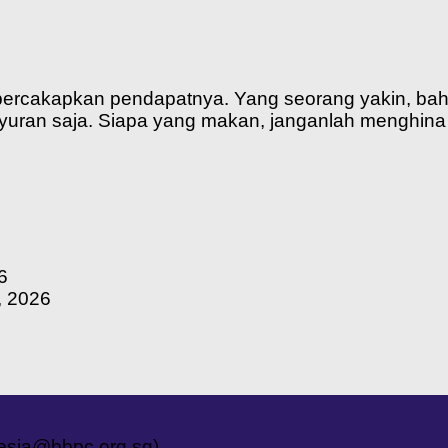
ercakapkan pendapatnya. Yang seorang yakin, bahw
uran saja. Siapa yang makan, janganlah menghina 
6
, 2026
nesia@bbpc.org.sg)