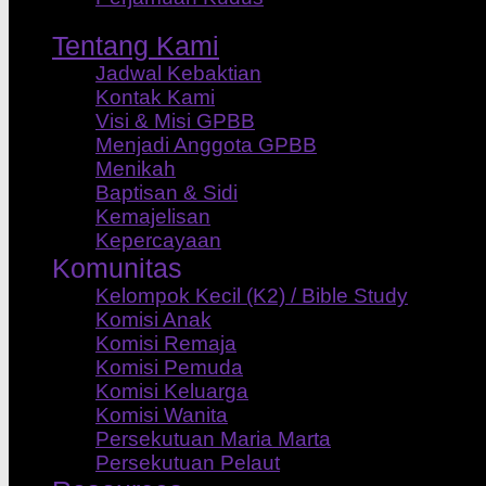
Tentang Kami
Jadwal Kebaktian
Kontak Kami
Visi & Misi GPBB
Menjadi Anggota GPBB
Menikah
Baptisan & Sidi
Kemajelisan
Kepercayaan
Komunitas
Kelompok Kecil (K2) / Bible Study
Komisi Anak
Komisi Remaja
Komisi Pemuda
Komisi Keluarga
Komisi Wanita
Persekutuan Maria Marta
Persekutuan Pelaut