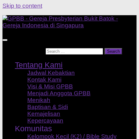
Skip to content
Search for:
Tentang Kami
Jadwal Kebaktian
Kontak Kami
Visi & Misi GPBB
Menjadi Anggota GPBB
Menikah
Baptisan & Sidi
Kemajelisan
Kepercayaan
Komunitas
Kelompok Kecil (K2) / Bible Study