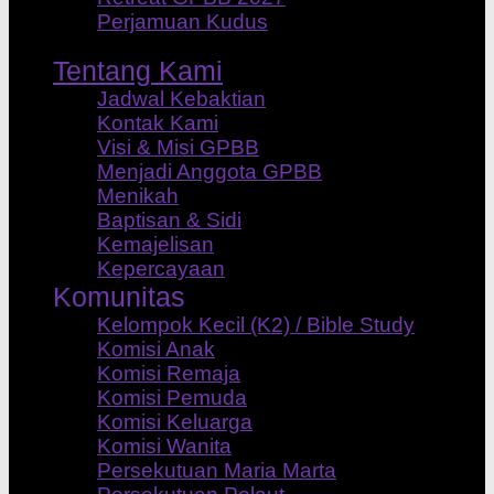
Perjamuan Kudus
Tentang Kami
Jadwal Kebaktian
Kontak Kami
Visi & Misi GPBB
Menjadi Anggota GPBB
Menikah
Baptisan & Sidi
Kemajelisan
Kepercayaan
Komunitas
Kelompok Kecil (K2) / Bible Study
Komisi Anak
Komisi Remaja
Komisi Pemuda
Komisi Keluarga
Komisi Wanita
Persekutuan Maria Marta