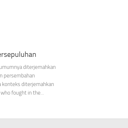
ersepuluhan
 umumnya diterjemahkan
kan persembahan
a konteks diterjemahkan
who fought in the...