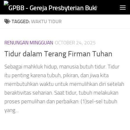
Skip to content
TAGGED:
WAKTU TIDUR
RENUNGAN MINGGUAN
OCTOBER 24, 2025
Tidur dalam Terang Firman Tuhan
Sebagai mahkluk hidup, manusia butuh tidur. Tidur
itu penting karena tubuh, pikiran, dan jiwa kita
membutuhkan waktu untuk memulihkan diri setelah
beraktivitas seharian. Saat tidur, tubuh melakukan
proses pemulihan dan perbaikan: (1)sel-sel tubuh
yang...