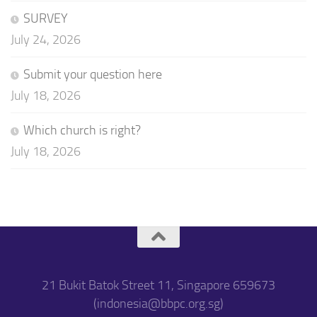
SURVEY
July 24, 2026
Submit your question here
July 18, 2026
Which church is right?
July 18, 2026
21 Bukit Batok Street 11, Singapore 659673
(indonesia@bbpc.org.sg)