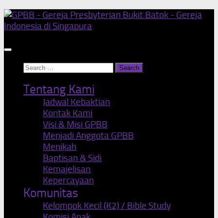
Skip
to
content
Search
for:
Tentang Kami
Jadwal Kebaktian
Kontak Kami
Visi & Misi GPBB
Menjadi Anggota GPBB
Menikah
Baptisan & Sidi
Kemajelisan
Kepercayaan
Komunitas
Kelompok Kecil (K2) / Bible Study
Komisi Anak