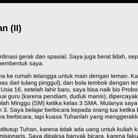
 (II)
inasi gerak dan spasial. Saya juga berat lidah, seper
 membentuk saya.
ma ke rumah tetangga untuk main dengan teman. Ka
lepas dari tulang pinggul), dan bola tembok dengan
 Usia 16, setelah lahir baru, saya bisa naik bis P
sukai guru (karena pendiam, duduk manis), diperca
lah Minggu (SM) ketika kelas 3 SMA. Mulanya saya 
n 3. Saya belajar berbicara kepada orang tua keti
 berbicara, tapi kuasa Tuhanlah yang menggerakk
na ditutup Tuhan, karena tidak ada uang untuk kuliah
i misionaris. Saya dipaksa banyak bicara, karena f