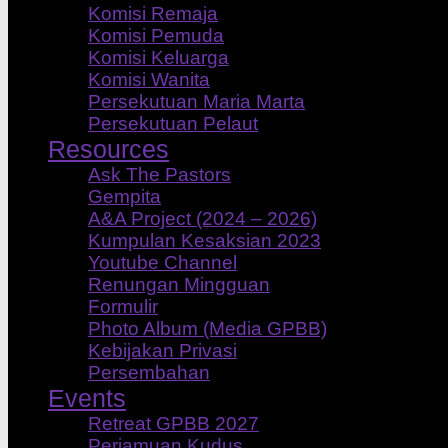
Komisi Remaja
Komisi Pemuda
Komisi Keluarga
Komisi Wanita
Persekutuan Maria Marta
Persekutuan Pelaut
Resources
Ask The Pastors
Gempita
A&A Project (2024 – 2026)
Kumpulan Kesaksian 2023
Youtube Channel
Renungan Mingguan
Formulir
Photo Album (Media GPBB)
Kebijakan Privasi
Persembahan
Events
Retreat GPBB 2027
Perjamuan Kudus