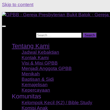
Skip to content
Search for:
Tentang Kami
Jadwal Kebaktian
Kontak Kami
Visi & Misi GPBB
Menjadi Anggota GPBB
Menikah
Baptisan & Sidi
Kemajelisan
Kepercayaan
Komunitas
Kelompok Kecil (K2) / Bible Study
Komisi Anak