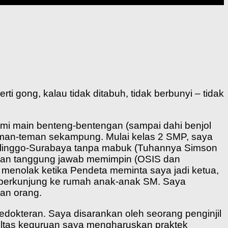
ti gong, kalau tidak ditabuh, tidak berbunyi – tidak
mi main benteng-bentengan (sampai dahi benjol
 teman-teman sekampung. Mulai kelas 2 SMP, saya
robolinggo-Surabaya tanpa mabuk (Tuhannya Simson
yakan tanggung jawab memimpin (OSIS dan
menolak ketika Pendeta meminta saya jadi ketua,
ka berkunjung ke rumah anak-anak SM. Saya
an orang.
 kedokteran. Saya disarankan oleh seorang penginjil
akultas keguruan saya mengharuskan praktek