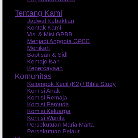
Tentang Kami
Jadwal Kebaktian
Kontak Kami
Visi & Misi GPBB
Menjadi Anggota GPBB
Menikah
Baptisan & Sidi
Kemajelisan
Kepercayaan
Komunitas
Kelompok Kecil (K2) / Bible Study
Komisi Anak
Komisi Remaja
Komisi Pemuda
Komisi Keluarga
Komisi Wanita
Persekutuan Maria Marta
Persekutuan Pelaut