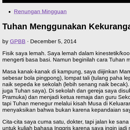
Renungan Mingguan
Tuhan Menggunakan Kekurangan
by
GPBB
·
December 5, 2014
Fisik saya lemah. Saya lemah dalam kinestetik/koord
mengerti basa basi. Namun beginilah cara Tuhan
Masa kanak-kanak di kampung, saya diijinkan Ma
sebesar bola pingpong), lompat tali (tulang paha 
naik sepeda ke sekolah (lebih senang naik becak).
juga Tuhan saya). Di sekolah dan gereja saya di
Pramuka) dan menjadi ketua remaja dan guru Seko
tapi Tuhan menegur melalui kisah Musa di Keluara
menyaksikan bahwa bukan karena kepandaian saya
Cita-cita saya cuma satu, dokter, tapi jalan ke sa
untuk kuliah bahasa Inggris karena saya ingin jad