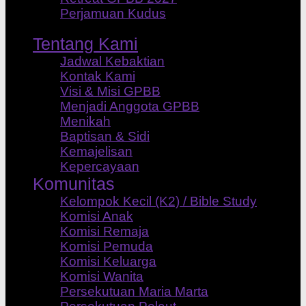
Perjamuan Kudus
Tentang Kami
Jadwal Kebaktian
Kontak Kami
Visi & Misi GPBB
Menjadi Anggota GPBB
Menikah
Baptisan & Sidi
Kemajelisan
Kepercayaan
Komunitas
Kelompok Kecil (K2) / Bible Study
Komisi Anak
Komisi Remaja
Komisi Pemuda
Komisi Keluarga
Komisi Wanita
Persekutuan Maria Marta