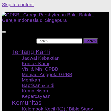
Skip to content
Search for:
Tentang Kami
Jadwal Kebaktian
Kontak Kami
Visi & Misi GPBB
Menjadi Anggota GPBB
Menikah
Baptisan & Sidi
Kemajelisan
Kepercayaan
Komunitas
Kelompok Kecil (K2) / Bible Study