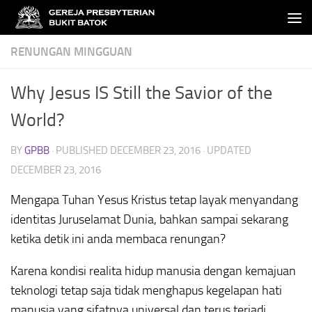
Skip to content
RENUNGAN MINGGUAN
Why Jesus IS Still the Savior of the
World?
BY
GPBB
· PUBLISHED
DECEMBER 23, 2016
· UPDATED
DECEMBER 23, 2016
Mengapa Tuhan Yesus Kristus tetap layak menyandang
identitas Juruselamat Dunia, bahkan sampai sekarang
ketika detik ini anda membaca renungan?
Karena kondisi realita hidup manusia dengan kemajuan
teknologi tetap saja tidak menghapus kegelapan hati
manusia yang sifatnya universal dan terus terjadi