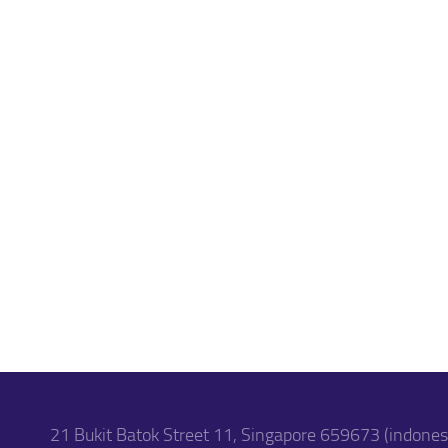
21 Bukit Batok Street 11, Singapore 659673 (indone