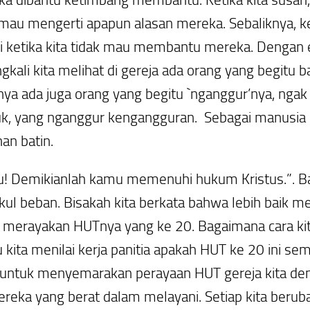
 mau mengerti apapun alasan mereka. Sebaliknya, ke
iri ketika kita tidak mau membantu mereka. Dengan 
ingkali kita melihat di gereja ada orang yang begitu
knya ada juga orang yang begitu `nganggur’nya,
ngak
buk, yang nganggur
kengangguran.
Sebagai manusia b
han batin.
! Demikianlah kamu memenuhi hukum Kristus.”.
B
ul beban. Bisakah kita berkata bahwa lebih baik m
 merayakan HUTnya yang ke 20. Bagaimana cara kit
kita menilai kerja panitia apakah HUT ke 20 ini se
g untuk menyemarakan perayaan HUT gereja kita d
a yang berat dalam melayani. Setiap kita berubah