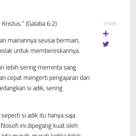
stus.” (Galatia 6:2)
SHARE
n mainannya seusai bermain,
nolak untuk membereskannya.
un lebih sering meminta sang
n cepat mengerti pengajaran dari
dangkan si adik, sering
eperti si adik itu hanya saja
filosofi ini dipegang kuat oleh
 kita marah-marah ketika tidak