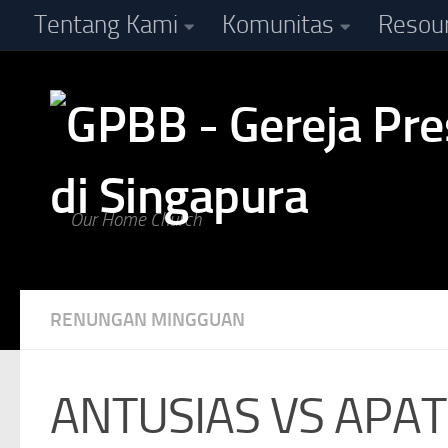
Tentang Kami
Komunitas
Resou
Skip to content
Our Home Church
RENUNGAN MINGGUAN
ANTUSIAS VS APAT