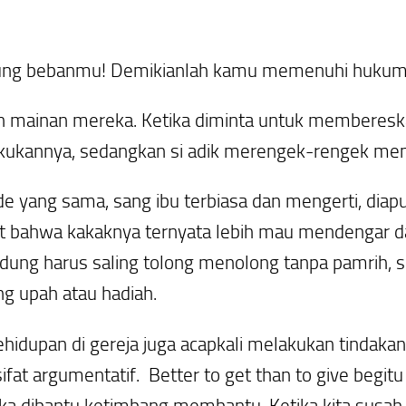
ng bebanmu! Demikianlah kamu memenuhi hukum Kri
mainan mereka. Ketika diminta untuk membereska
kukannya, sedangkan si adik merengek-rengek me
de yang sama, sang ibu terbiasa dan mengerti, diap
at bahwa kakaknya ternyata lebih mau mendengar da
ng harus saling tolong menolong tanpa pamrih, se
ng upah atau hadiah.
hidupan di gereja juga acapkali melakukan tindakan s
sifat argumentatif.
Better to get than to give
begitu 
ka dibantu ketimbang membantu. Ketika kita susah,