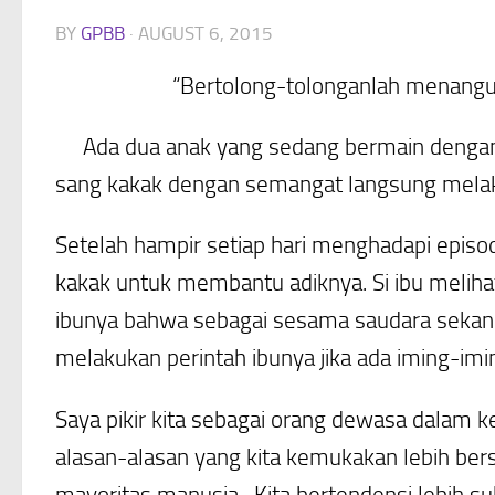
BY
GPBB
·
AUGUST 6, 2015
“Bertolong-tolonganlah menangu
Ada dua anak yang sedang bermain dengan 
sang kakak dengan semangat langsung mela
Setelah hampir setiap hari menghadapi episo
kakak untuk membantu adiknya. Si ibu melih
ibunya bahwa sebagai sesama saudara sekandu
melakukan perintah ibunya jika ada iming-imi
Saya pikir kita sebagai orang dewasa dalam ke
alasan-alasan yang kita kemukakan lebih ber
mayoritas manusia. Kita bertendensi lebih su