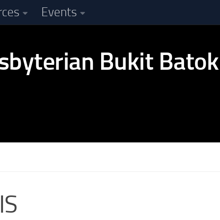
rces
Events
IS