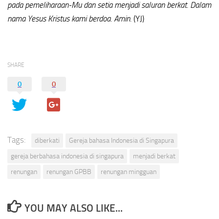
pada pemeliharaan-Mu dan setia menjadi saluran berkat.
Dalam
nama Yesus Kristus kami berdoa. Amin.
(YJ)
SHARE
0
0
Tags:
diberkati
Gereja bahasa Indonesia di Singapura
gereja berbahasa indonesia di singapura
menjadi berkat
renungan
renungan GPBB
renungan mingguan
YOU MAY ALSO LIKE...