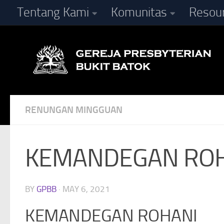
Tentang Kami
Komunitas
Resou
Skip to content
RENUNGAN MINGGUAN
KEMANDEGAN RO
BY
GPBB
·
MAY 6, 2021
KEMANDEGAN ROHANI