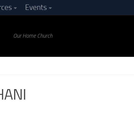
rces
Events
Our Home Church
HANI