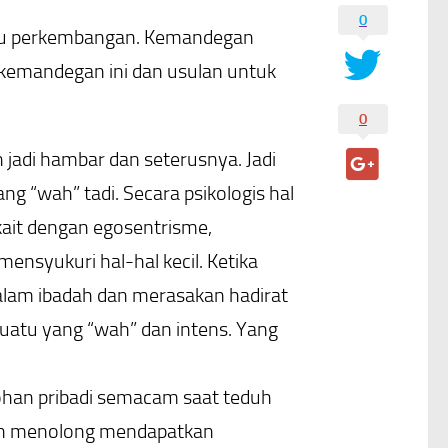
0
tau perkembangan. Kemandegan
 kemandegan ini dan usulan untuk
0
 jadi hambar dan seterusnya. Jadi
ng “wah” tadi. Secara psikologis hal
rkait dengan egosentrisme,
ensyukuri hal-hal kecil. Ketika
dalam ibadah dan merasakan hadirat
esuatu yang “wah” dan intens. Yang
rohan pribadi semacam saat teduh
akan menolong mendapatkan