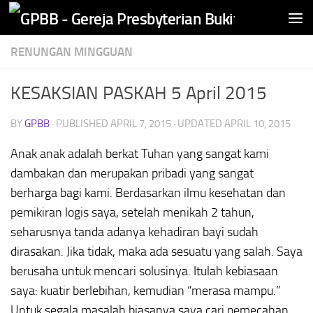
Skip to content
RENUNGAN MINGGUAN
KESAKSIAN PASKAH 5 April 2015
BY
GPBB
· PUBLISHED
APRIL 7, 2015
· UPDATED
APRIL 10, 2015
Anak anak adalah berkat Tuhan yang sangat kami
dambakan dan merupakan pribadi yang sangat
berharga bagi kami. Berdasarkan ilmu kesehatan dan
pemikiran logis saya, setelah menikah 2 tahun,
seharusnya tanda adanya kehadiran bayi sudah
dirasakan. Jika tidak, maka ada sesuatu yang salah. Saya
berusaha untuk mencari solusinya. Itulah kebiasaan
saya: kuatir berlebihan, kemudian “merasa mampu.”
Untuk segala masalah biasanya saya cari pemecahan