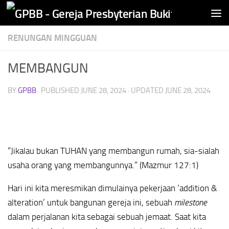
Skip to content
RENUNGAN MINGGUAN
MEMBANGUN
BY
GPBB
· PUBLISHED
JUNE 28, 2024
· UPDATED
JUNE 28, 2024
“Jikalau bukan TUHAN yang membangun rumah, sia-sialah
usaha orang yang membangunnya.” (Mazmur 127:1)
Hari ini kita meresmikan dimulainya pekerjaan ‘addition &
alteration’ untuk bangunan gereja ini, sebuah
milestone
dalam perjalanan kita sebagai sebuah jemaat. Saat kita