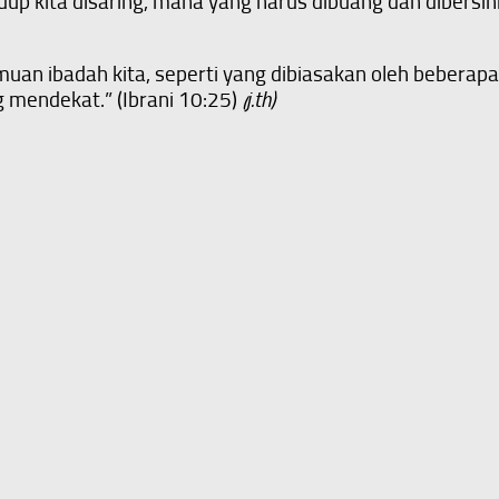
dup kita disaring, mana yang harus dibuang dan dibersih
uan ibadah kita, seperti yang dibiasakan oleh beberapa 
 mendekat.” (Ibrani 10:25)
(j.th)