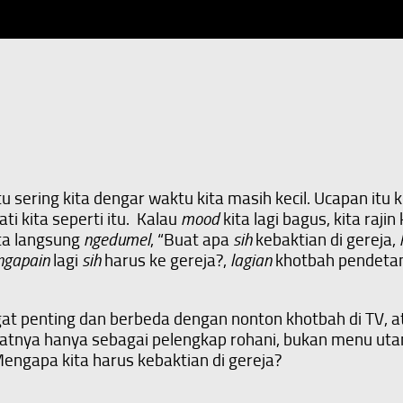
itu sering kita dengar waktu kita masih kecil. Ucapan it
ti kita seperti itu. Kalau
mood
kita lagi bagus, kita ra
ita langsung
ngedumel
, “Buat apa
sih
kebaktian di gereja,
ngapain
lagi
sih
harus ke gereja?,
lagian
khotbah pendeta
angat penting dan berbeda dengan nonton khotbah di TV, 
 sifatnya hanya sebagai pelengkap rohani, bukan menu u
Mengapa kita harus kebaktian di gereja?