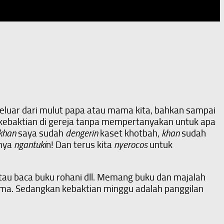
u keluar dari mulut papa atau mama kita, bahkan sampai
jin kebaktian di gereja tanpa mempertanyakan untuk apa
khan
saya sudah
dengerin
kaset khotbah,
khan
sudah
nya
ngantuki
n! Dan terus kita
nyerocos
untuk
atau baca buku rohani dll. Memang buku dan majalah
tama. Sedangkan kebaktian minggu adalah panggilan