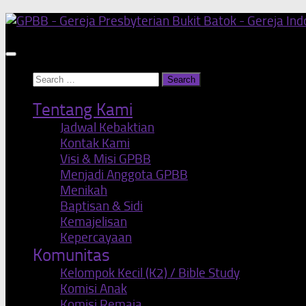
Skip
to
content
Search
for:
Tentang Kami
Jadwal Kebaktian
Kontak Kami
Visi & Misi GPBB
Menjadi Anggota GPBB
Menikah
Baptisan & Sidi
Kemajelisan
Kepercayaan
Komunitas
Kelompok Kecil (K2) / Bible Study
Komisi Anak
Komisi Remaja