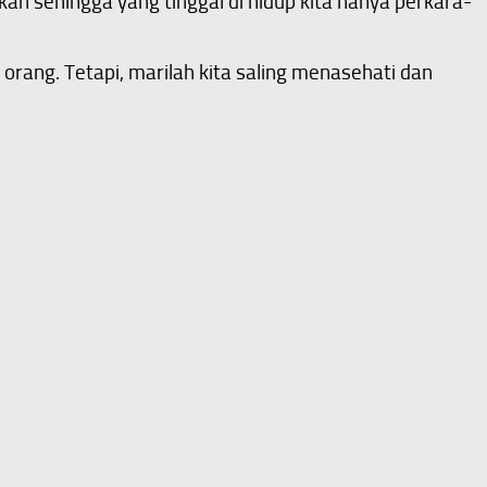
kan sehingga yang tinggal di hidup kita hanya perkara-
orang. Tetapi, marilah kita saling menasehati dan