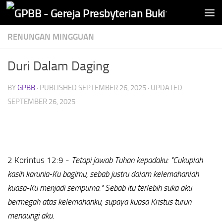
Skip to content
RENUNGAN MINGGUAN
Duri Dalam Daging
BY
GPBB
· PUBLISHED
SEPTEMBER 26, 2025
· UPDATED
SEPTEMBER 26, 2025
2 Korintus 12:9 -
Tetapi jawab Tuhan kepadaku: "Cukuplah
kasih karunia-Ku bagimu, sebab justru dalam kelemahanlah
kuasa-Ku menjadi sempurna." Sebab itu terlebih suka aku
bermegah atas kelemahanku, supaya kuasa Kristus turun
menaungi aku.