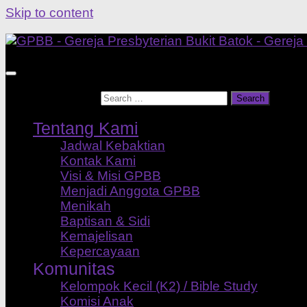
Skip to content
Search for:
Tentang Kami
Jadwal Kebaktian
Kontak Kami
Visi & Misi GPBB
Menjadi Anggota GPBB
Menikah
Baptisan & Sidi
Kemajelisan
Kepercayaan
Komunitas
Kelompok Kecil (K2) / Bible Study
Komisi Anak