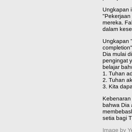
Ungkapan i
"Pekerjaan 
mereka. Fak
dalam kese
Ungkapan "a
completion
Dia mulai d
pengingat y
belajar bah
1. Tuhan ad
2. Tuhan ak
3. Kita dap
Kebenaran i
bahwa Dia 
membebaska
setia bagi T
Image by 