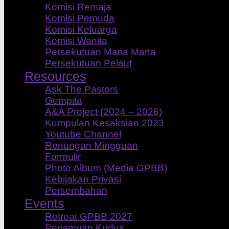
Komisi Remaja
Komisi Pemuda
Komisi Keluarga
Komisi Wanita
Persekutuan Maria Marta
Persekutuan Pelaut
Resources
Ask The Pastors
Gempita
A&A Project (2024 – 2026)
Kumpulan Kesaksian 2023
Youtube Channel
Renungan Mingguan
Formulir
Photo Album (Media GPBB)
Kebijakan Privasi
Persembahan
Events
Retreat GPBB 2027
Perjamuan Kudus