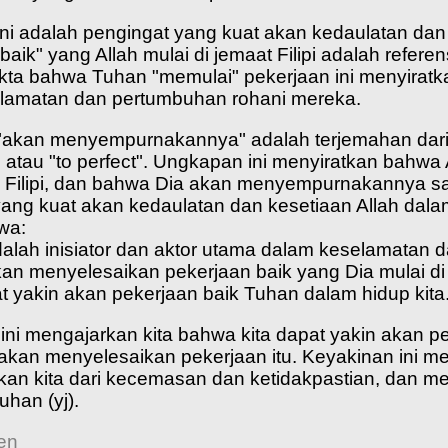
ni adalah pengingat yang kuat akan kedaulatan dan
baik" yang Allah mulai di jemaat Filipi adalah refe
ta bahwa Tuhan "memulai" pekerjaan ini menyiratka
lamatan dan pertumbuhan rohani mereka.
kan menyempurnakannya" adalah terjemahan dari kata
" atau "to perfect". Ungkapan ini menyiratkan bahw
i Filipi, dan bahwa Dia akan menyempurnakannya samp
ang kuat akan kedaulatan dan kesetiaan Allah dalam
wa:
alah inisiator dan aktor utama dalam keselamatan d
an menyelesaikan pekerjaan baik yang Dia mulai di 
at yakin akan pekerjaan baik Tuhan dalam hidup kita
ni mengajarkan kita bahwa kita dapat yakin akan pe
akan menyelesaikan pekerjaan itu. Keyakinan ini m
n kita dari kecemasan dan ketidakpastian, dan me
uhan (yj).
Yen