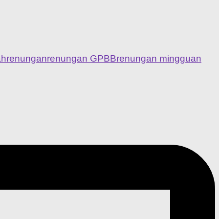
ah
renungan
renungan GPBB
renungan mingguan