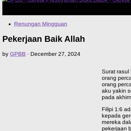
Our Home Church
Renungan Mingguan
Pekerjaan Baik Allah
by
GPBB
·
December 27, 2024
Surat rasul
orang perca
orang perca
aku yakin 
pada akhirn
Filipi 1:6 
kepada gere
mereka dal
pekerjaan ba