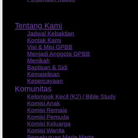
Tentang Kami
Jadwal Kebaktian
Kontak Kami
Visi & Misi GPBB
Menjadi Anggota GPBB
Menikah
Baptisan & Sidi
Kemajelisan
Kepercayaan
Komunitas
Kelompok Kecil (K2) / Bible Study
Komisi Anak
Komisi Remaja
Komisi Pemuda
Komisi Keluarga
Komisi Wanita
Persekutuan Maria Marta