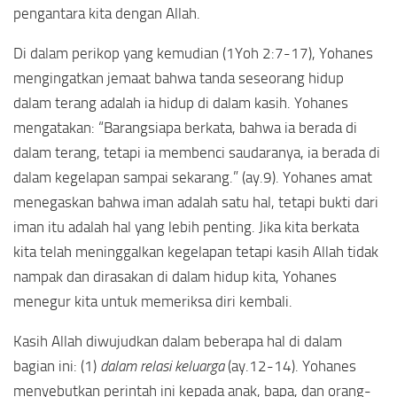
pengantara kita dengan Allah.
Di dalam perikop yang kemudian (1Yoh 2:7-17), Yohanes
mengingatkan jemaat bahwa tanda seseorang hidup
dalam terang adalah ia hidup di dalam kasih. Yohanes
mengatakan: “Barangsiapa berkata, bahwa ia berada di
dalam terang, tetapi ia membenci saudaranya, ia berada di
dalam kegelapan sampai sekarang.” (ay.9). Yohanes amat
menegaskan bahwa iman adalah satu hal, tetapi bukti dari
iman itu adalah hal yang lebih penting. Jika kita berkata
kita telah meninggalkan kegelapan tetapi kasih Allah tidak
nampak dan dirasakan di dalam hidup kita, Yohanes
menegur kita untuk memeriksa diri kembali.
Kasih Allah diwujudkan dalam beberapa hal di dalam
bagian ini: (1)
dalam relasi keluarga
(ay.12-14). Yohanes
menyebutkan perintah ini kepada anak, bapa, dan orang-