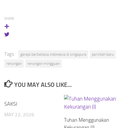
SHARE
Tags:
gereja berbahasa indonesia di singapura
perintah baru
renungan
renungan mingguan
YOU MAY ALSO LIKE...
SAKSI
MAY 22, 2026
Tuhan Menggunakan
Kekurangan (I)