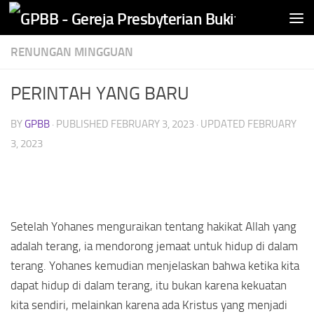
Skip to content
RENUNGAN MINGGUAN
PERINTAH YANG BARU
BY
GPBB
· PUBLISHED
FEBRUARY 3, 2023
· UPDATED
FEBRUARY
3, 2023
Setelah Yohanes menguraikan tentang hakikat Allah yang
adalah terang, ia mendorong jemaat untuk hidup di dalam
terang. Yohanes kemudian menjelaskan bahwa ketika kita
dapat hidup di dalam terang, itu bukan karena kekuatan
kita sendiri, melainkan karena ada Kristus yang menjadi