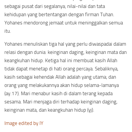
sebagai pusat dari segalanya; nilai-nilai dan tata
kehidupan yang bertentangan dengan firman Tuhan.
Yohanes mendorong jemaat untuk meninggalkan semua
itu.
Yohanes menuliskan tiga hal yang perlu diwaspadai dalam
relasi dengan dunia: keinginan daging, keinginan mata dan
keangkuhan hidup. Ketiga hal ini membuat kasih Allah
tidak dapat menetap di hati orang percaya. Sebaliknya,
kasih sebagai kehendak Allah adalah yang utama; dan
orang yang melakukannya akan hidup selama-lamanya
(ay.17). Mari menabur kasih di dalam terang kepada
sesama. Mari menjaga diri terhadap keinginan daging,
keinginan mata, dan keangkuhan hidup (yj).
Image edited by IY