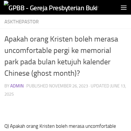
Skip to content
ASKTHEPASTOR
Apakah orang Kristen boleh merasa
uncomfortable pergi ke memorial
park pada bulan ketujuh kalender
Chinese (ghost month)?
BY
ADMIN
· PUBLISHED
NOVEMBER 26, 2023
· UPDATED
JUNE 13,
2025
Q) Apakah orang Kristen boleh merasa uncomfortable