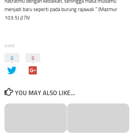
hasratmu dengan kebaikan, sehingga masa mudamu
menjadi baru seperti pada burung rajawali.” (Mazmur
103:5)
(J.Th)
SHARE
0
0
YOU MAY ALSO LIKE...