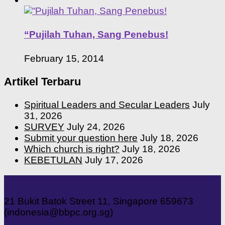
“Pujilah Tuhan, Sang Penebus!
February 15, 2014
Artikel Terbaru
Spiritual Leaders and Secular Leaders
July
31, 2026
SURVEY
July 24, 2026
Submit your question here
July 18, 2026
Which church is right?
July 18, 2026
KEBETULAN
July 17, 2026
21 Bukit Batok Street 11, Singapore 659673
(indonesia@bbpc.org.sg)