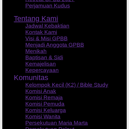
Perjamuan Kudus
Tentang Kami
Jadwal Kebaktian
Kontak Kami
Visi & Misi GPBB
Menjadi Anggota GPBB
Menikah
Baptisan & Sidi
Kemajelisan
Kepercayaan
Komunitas
Kelompok Kecil (K2) / Bible Study
Komisi Anak
Komisi Remaja
Komisi Pemuda
Komisi Keluarga
Komisi Wanita
Persekutuan Maria Marta