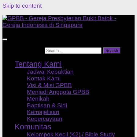
Skip to content
Search for:
Tentang Kami
Jadwal Kebaktian
Kontak Kami
Visi & Misi GPBB
Menjadi Anggota GPBB
Menikah
Baptisan & Sidi
Kemajelisan
Kepercayaan
Komunitas
Kelompok Kecil (K2) / Bible Study