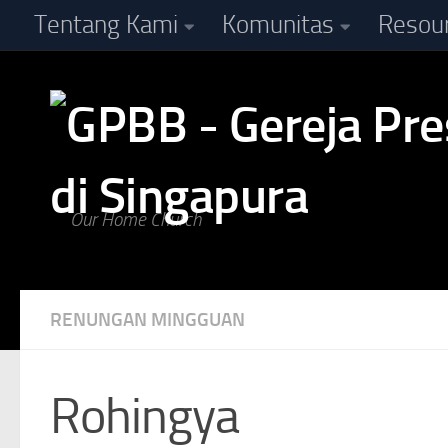
Tentang Kami
Komunitas
Resou
Skip to content
Our Home Church
RENUNGAN MINGGUAN
Rohingya