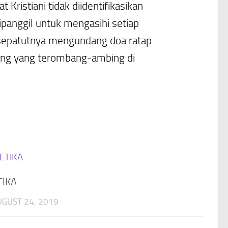
t Kristiani tidak diidentifikasikan
dipanggil untuk mengasihi setiap
 sepatutnya mengundang doa ratap
rang yang terombang-ambing di
TIKA
UGUST 24, 2019