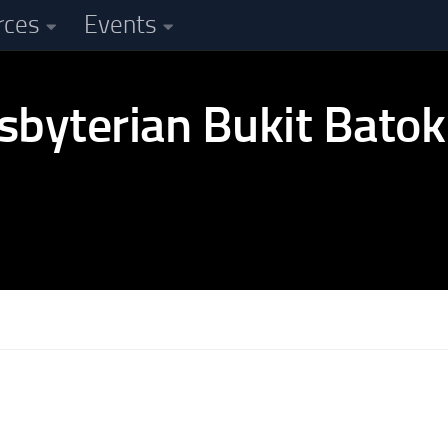
rces
Events