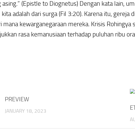
asing.” (
Epistle to Diognetus
) Dengan kata lain, uma
a adalah dari surga (Fil 3:20). Karena itu, gereja 
ri mana kewarganegaraan mereka. Krisis Rohingya
unjukkan rasa kemanusiaan terhadap puluhan ribu o
PREVIEW
E
JANUARY 18, 2023
A