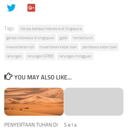
Tags:
Gereja bahasa Indonesia di Singapura
gereja indonesia di singapura
gpbb
homechurch
mewartakan injil
mwartakan kabar baik
pembawa kabar baik
renungan
renungan GPBB
renungan mingguan
YOU MAY ALSO LIKE...
PENYERTAAN TUHAN DI
S e l a