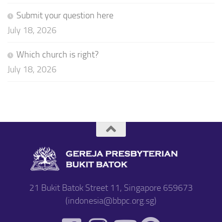
Submit your question here
July 18, 2026
Which church is right?
July 18, 2026
21 Bukit Batok Street 11, Singapore 659673
(indonesia@bbpc.org.sg)