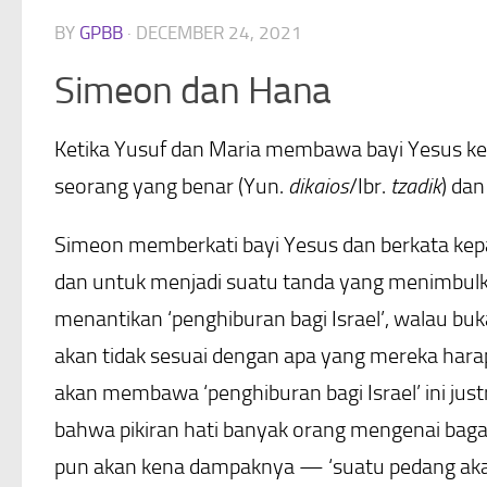
BY
GPBB
·
DECEMBER 24, 2021
Simeon dan Hana
Ketika Yusuf dan Maria membawa bayi Yesus ke 
seorang yang benar (Yun.
dikaios
/Ibr.
tzadik
) dan
Simeon memberkati bayi Yesus dan berkata kep
dan untuk menjadi suatu tanda yang menimbulka
menantikan ‘penghiburan bagi Israel’, walau bu
akan tidak sesuai dengan apa yang mereka har
akan membawa ‘penghiburan bagi Israel’ ini ju
bahwa pikiran hati banyak orang mengenai bagai
pun akan kena dampaknya — ‘suatu pedang aka