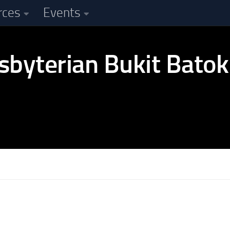
rces
Events