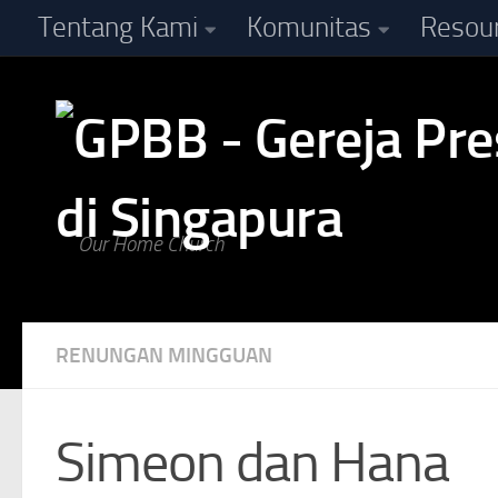
Tentang Kami
Komunitas
Resou
Skip to content
Our Home Church
RENUNGAN MINGGUAN
Simeon dan Hana