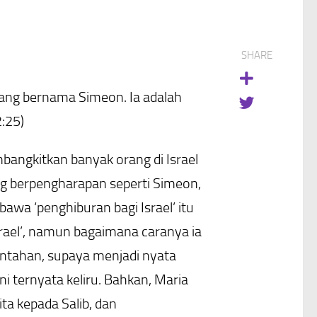
SHARE
rang bernama Simeon. Ia adalah
2:25)
angkitkan banyak orang di Israel
ng berpengharapan seperti Simeon,
awa ‘penghiburan bagi Israel’ itu
rael’, namun bagaimana caranya ia
antahan, supaya menjadi nyata
i ternyata keliru. Bahkan, Maria
a kepada Salib, dan