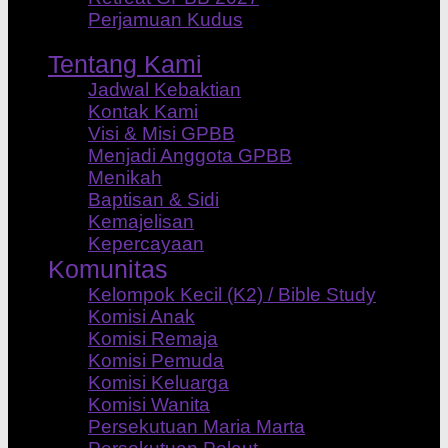
Perjamuan Kudus
Tentang Kami
Jadwal Kebaktian
Kontak Kami
Visi & Misi GPBB
Menjadi Anggota GPBB
Menikah
Baptisan & Sidi
Kemajelisan
Kepercayaan
Komunitas
Kelompok Kecil (K2) / Bible Study
Komisi Anak
Komisi Remaja
Komisi Pemuda
Komisi Keluarga
Komisi Wanita
Persekutuan Maria Marta