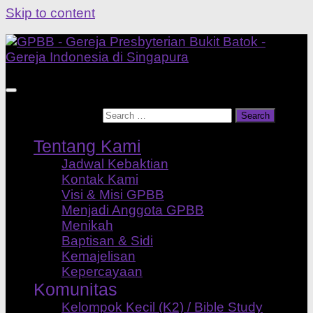
Skip to content
Search for:
Tentang Kami
Jadwal Kebaktian
Kontak Kami
Visi & Misi GPBB
Menjadi Anggota GPBB
Menikah
Baptisan & Sidi
Kemajelisan
Kepercayaan
Komunitas
Kelompok Kecil (K2) / Bible Study