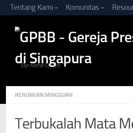
Tentang Kami
Komunitas
Resou
Skip to content
Our Home Church
RENUNGAN MINGGUAN
Terbukalah Mata M