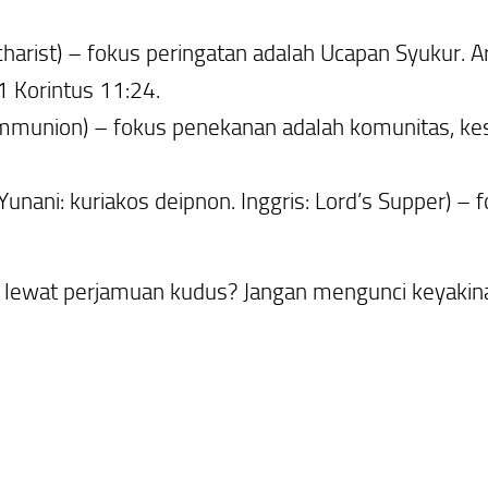
ucharist) – fokus peringatan adalah
Ucapan Syukur.
Ar
1 Korintus 11:24.
Communion) – fokus penekanan adalah
komunitas, ke
(Yunani:
kuriakos deipnon
. Inggris: Lord’s Supper) –
l lewat perjamuan kudus? Jangan mengunci keyaki