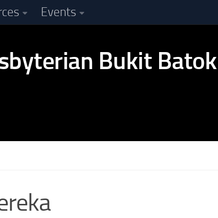
rces
Events
ereka