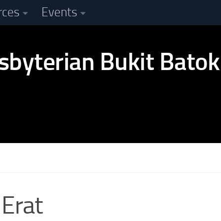
rces
Events
 Erat