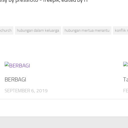
church
hubungan dalam keluarga
hubungan mertua menantu
konflik
BERBAGI
T
SEPTEMBER 6, 2019
F