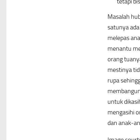
tetapi b
Masalah hubu
satunya ada 
melepas ana
menantu mem
orang tuanya
mestinya tid
rupa sehingg
membangun k
untuk dikas
mengasihi or
dan anak-an
Image courte