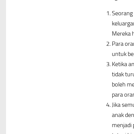
Seorang 
keluarga
Mereka h
Para ora
untuk be
Ketika a
tidak tu
boleh me
para oran
Jika sem
anak den
menjadi 