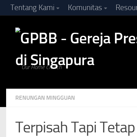
Tentang Kami
Komunitas
Resou
Skip to content
Our Home Church
RENUNGAN MINGGUAN
Terpisah Tapi Tetap