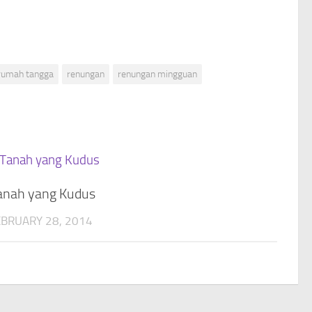
 rumah tangga
renungan
renungan mingguan
anah yang Kudus
EBRUARY 28, 2014