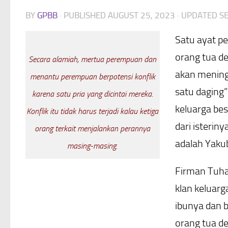
BY
GPBB
· PUBLISHED
AUGUST 25, 2023
· UPDATED
S
Satu ayat pe
orang tua de
Secara alamiah, mertua perempuan dan
akan mening
menantu perempuan berpotensi konflik
satu daging”
karena satu pria yang dicintai mereka.
keluarga bes
Konflik itu tidak harus terjadi kalau ketiga
dari isterin
orang terkait menjalankan perannya
adalah Yaku
masing-masing.
Firman Tuhan
klan keluarg
ibunya dan b
orang tua d