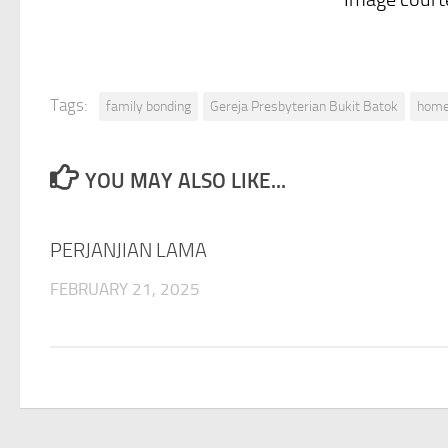
Tags:
family bonding
Gereja Presbyterian Bukit Batok
home
YOU MAY ALSO LIKE...
PERJANJIAN LAMA
FEBRUARY 21, 2025