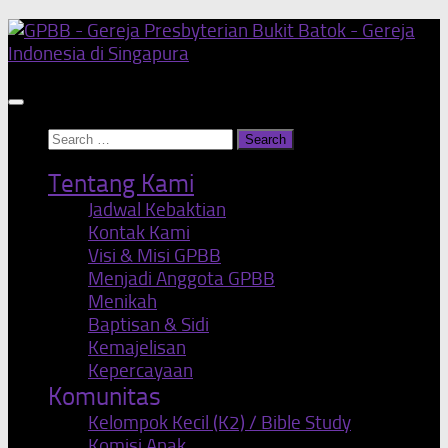
Skip
to
content
Search
for:
Tentang Kami
Jadwal Kebaktian
Kontak Kami
Visi & Misi GPBB
Menjadi Anggota GPBB
Menikah
Baptisan & Sidi
Kemajelisan
Kepercayaan
Komunitas
Kelompok Kecil (K2) / Bible Study
Komisi Anak