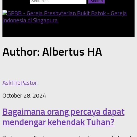
Search for:
Our Home Church
Author:
Albertus HA
AskThePastor
October 28, 2024
Bagaimana orang percaya dapat
mendengar kehendak Tuhan?