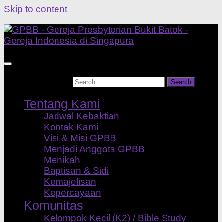
Skip to content
Search for:
Tentang Kami
Jadwal Kebaktian
Kontak Kami
Visi & Misi GPBB
Menjadi Anggota GPBB
Menikah
Baptisan & Sidi
Kemajelisan
Kepercayaan
Komunitas
Kelompok Kecil (K2) / Bible Study