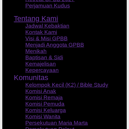
Perjamuan Kudus
Tentang Kami
Jadwal Kebaktian
Kontak Kami
Visi & Misi GPBB
Menjadi Anggota GPBB
Menikah
Baptisan & Sidi
Kemajelisan
Kepercayaan
Komunitas
Kelompok Kecil (K2) / Bible Study
Komisi Anak
Komisi Remaja
Komisi Pemuda
Komisi Keluarga
Komisi Wanita
Persekutuan Maria Marta