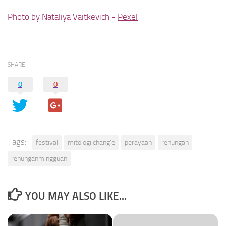
Photo by Nataliya Vaitkevich -
Pexel
SHARE
0
0
Tags:
festival
mitologi chang'e
perayaan
renungan
renunganmingguan
YOU MAY ALSO LIKE...