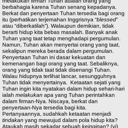
melakukan firman Tuhan adalah orang yang
berbahagia karena Tuhan senang kepadanya.
Berkat dan penyertaan Tuhan tersedia bagi orang
itu (perhatikan terjemahan Inggrisnya “
blessed
”
atau “diberkatilah”). Walaupun demikian, tidak
berarti hidup kita bebas masalah. Banyak anak
Tuhan yang taat tetap menghadapi pergumulan.
Namun, Tuhan akan menyertai orang yang taat,
sekalipun mereka berada dalam pergumulan.
Penyertaan Tuhan ini dasar kekuatan dan
kemenangan bagi orang yang taat. Sebaliknya,
orang yang tidak taat tidak disenangi Tuhan.
Walau hidupnya terlihat lancar, sesungguhnya
Tuhan tidak menyertainya. Ketaatan sejati yang
Tuhan ingin kita nyatakan dalam hidup sehari-hari
ialah
melakukan
apa yang Tuhan perintahkan
dalam firman-Nya. Niscaya, berkat dan
penyertaan-Nya tersedia bagi kita.
Pertanyaannya, sudahkah ketaatan menjadi
tindakan
yang mewujud dalam pola hidup kita?
Ataukah masih sekadar sebuah
keinginan
? (yj)