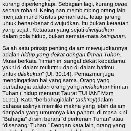
kurang diperlengkapi. Sebagian lagi, kurang
pede
secara rohani. Keinginan membimbing orang lain
menjadi murid Kristus pernah ada, tetapi jarang
untuk benar-benar diwujudkan. Itu bukan ketaatan
yang sejati. Ketaatan yang sejati
diwujudkan
dalam pola hidup, bukan semata-mata
keinginan
.
Salah satu prinsip penting dalam mewujudkannya
adalah
hidup yang dekat dengan firman Tuhan
.
Musa berkata “firman ini sangat dekat kepadamu,
yakni di dalam mulutmu dan di dalam hatimu,
untuk
dilakukan
” (Ul. 30:14). Pemazmur juga
mengingatkan hal yang sama. Orang yang
berbahagia adalah orang yang
melakukan
Firman
Tuhan (“hidup menurut Taurat TUHAN” Mzm
119:1). Kata “berbahagialah” (
ash’rëy
)
dalam
bahasa aslinya memiliki makna yang lebih dalam
daripada yang umumnya kita pahami di masa kini.
“Bahagia” di sini berarti “diperkenan Tuhan” atau
“disenangi Tuhan.” Dengan kata lain, orang yang