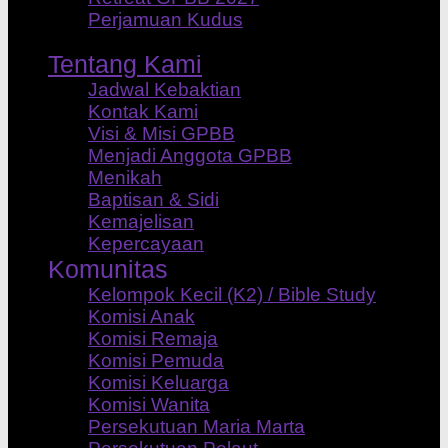
Perjamuan Kudus
Tentang Kami
Jadwal Kebaktian
Kontak Kami
Visi & Misi GPBB
Menjadi Anggota GPBB
Menikah
Baptisan & Sidi
Kemajelisan
Kepercayaan
Komunitas
Kelompok Kecil (K2) / Bible Study
Komisi Anak
Komisi Remaja
Komisi Pemuda
Komisi Keluarga
Komisi Wanita
Persekutuan Maria Marta