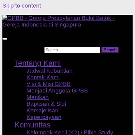
Skip to content
Search for:
Tentang Kami
Jadwal Kebaktian
Kontak Kami
Visi & Misi GPBB
Menjadi Anggota GPBB
Menikah
Baptisan & Sidi
Kemajelisan
Kepercayaan
Komunitas
Kelompok Kecil (K2) / Bible Study