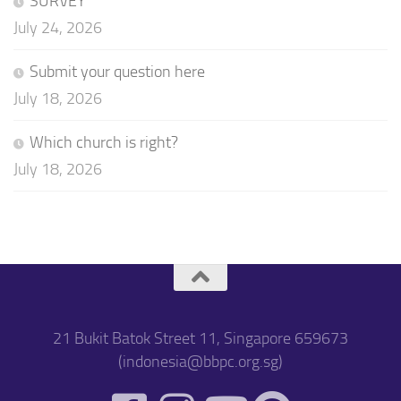
SURVEY
July 24, 2026
Submit your question here
July 18, 2026
Which church is right?
July 18, 2026
21 Bukit Batok Street 11, Singapore 659673
(indonesia@bbpc.org.sg)