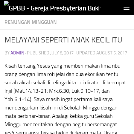
Skip to content
RENUNGAN MINGGUAN
MELAYANI SEPERTI ANAK KECIL ITU
BY
ADMIN
· PUBLISHED
JULY 8, 2017
· UPDATED
AUGUST 5, 2017
Kisah tentang Yesus yang memberi makan lima ribu
orang dengan lima roti jelai dan dua ekor ikan tentu
sudah akrab sekali di telinga kita. Ini dicatat di keempat
Injil (Mat.14:13-21; Mrk.6:30; Luk.9:10-17; dan
Yoh.6:1-14). Saya masih ingat pertama kali saya
mendengarkan kisah ini di Sekolah Minggu dengan
mata berbinar-binar. Apalagi ketika guru Sekolah
Minggu menceritakan dengan begitu bersemangat..
wah
, semuanya terasa hidup di depan mata. Orang