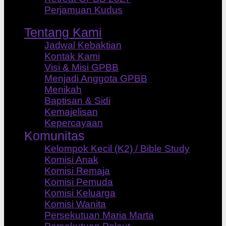
Perjamuan Kudus
Tentang Kami
Jadwal Kebaktian
Kontak Kami
Visi & Misi GPBB
Menjadi Anggota GPBB
Menikah
Baptisan & Sidi
Kemajelisan
Kepercayaan
Komunitas
Kelompok Kecil (K2) / Bible Study
Komisi Anak
Komisi Remaja
Komisi Pemuda
Komisi Keluarga
Komisi Wanita
Persekutuan Maria Marta