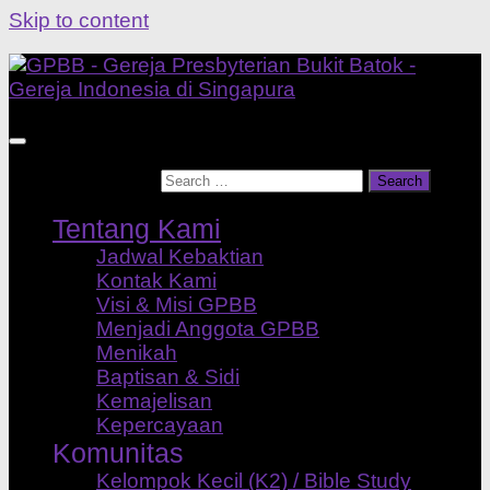
Skip to content
Search for:
Tentang Kami
Jadwal Kebaktian
Kontak Kami
Visi & Misi GPBB
Menjadi Anggota GPBB
Menikah
Baptisan & Sidi
Kemajelisan
Kepercayaan
Komunitas
Kelompok Kecil (K2) / Bible Study