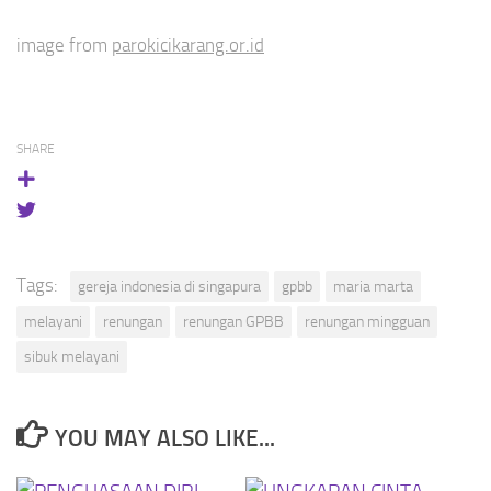
image from
parokicikarang.or.id
SHARE
Tags:
gereja indonesia di singapura
gpbb
maria marta
melayani
renungan
renungan GPBB
renungan mingguan
sibuk melayani
YOU MAY ALSO LIKE...