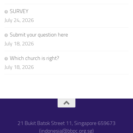
SURVEY
July 24, 2026
Submit your question here
July 18, 2026
Which church is right?
July 18, 2026
21 Bukit Batok Street 11, Singapore 659673
(indonesia@bbpc.org.sg)